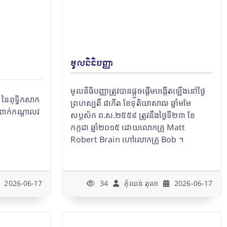
មូលនិធិបញ្ញា
មូលនិធិបញ្ញាត្រូវបានផ្តួចផ្តើមបង្កើតឡើងនៅថ្ងៃ
 នៃពុទ្ធិកសាក
ព្រហស្បតិ៍ ៨កើត ខែទុតិយាសាឍ ឆ្នាំមមែ
ងពាក់កណ្តាលវ
សប្តស័ក ព.ស.២៥៥៩ ត្រូវនឹងថ្ងៃទី២៣ ខែ
កក្កដា ឆ្នាំ២០១៥ ដោយលោកគ្រូ Matt
Robert Brain ហៅលោកគ្រូ Bob ។
34
ភុំឈន់​ តុលា
2026-06-17
2026-06-17