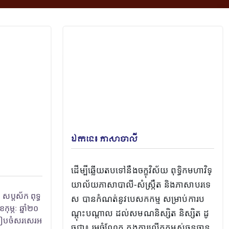
ឯកទេ៖ ភាសាបាលី
ដើម្បីឆ្លើយតបទៅនឹងចក្ខុវិស័យ ពុទ្ធិកមហាវិទ្
យាល័យភាសាបាលី-សំស្រ្កឹត និងភាសាបរទេ
 សប្តស័ក ពុទ្ធ
ស បានកំណត់នូវបេសកកម្ម សម្រាប់ការប
ុម្ភៈ ឆ្នាំ២០
ណ្តុះបណ្តាល ដល់សមណនិស្សិត និស្សិត ដូ
ំរៀបចំសរសេរអ
ចជា៖ រួមចំណែក ក្នុងការលើកកម្ពស់ធនធាន