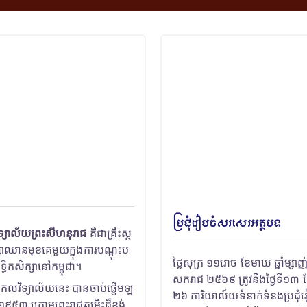
ប្រជុំរៀបចំសរសេរអត្ថបទ
ិទ្យាល័យព្រះសីហនុរាជ
គឺជាគ្រឹះស្ថ
ាឈានមុខគេមួយក្នុងការបណ្តុះប
ថ្ងៃសុក្រ ១១រោច ខែមាឃ ឆ្នាំម្សាញ់
្ធិកសិក្សានៅកម្ពុជា។
សករាជ ២៥៦៩ ត្រូវនឹងថ្ងៃទី១៣ ខែក
វិទ្យាល័យនេះ បានចាប់ផ្តើមឡ
២៦ ការិយាល៍យទំនាក់ទំនងប្រជុ
ំ១៩៥៣ ក្រោមព្រះរាជតម្រិះដ៏ខ្ពង់