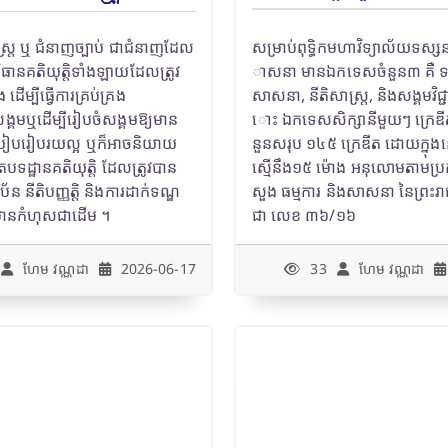
្រ្ត ឬ ជំនាញច្បាប់ ជាជំនាញដែល
សម្រាប់ពុទ្ធិកមហាវិទ្យាល័យទស្សនវិ
វិធានគតិយុត្តិទាំងឡាយដែលត្រូវ
ាសនា មានឯកទេសចំនួន៣ គឺ ទស្សន
ើម្បីធ្វើការគ្រប់គ្រង
សាសនា, នីតិសាស្រ្ត, និងសង្គមវិជ
សង្គមឬដើម្បីរៀបចំសង្គមឱ្យមាន
ោះ ឯកទេសសិក្សានីមួយៗ ក្រេឌីត
ងរបៀបរៀបរយល្អ ឬក៏អាចនិយាយ
នួនសរុប ១៤៥ ក្រេឌីត ដោយក្នុងន
បទដ្ឋានគតិយុត្តិ ដែលត្រូវបាន
ស្មើនឹង១៥ ម៉ោង អនុលោមតាមប្
 នីតិបញ្ញត្តិ និងការដាក់ទណ្ឌ
សួង ធម្មការ និងសាសនា នៃព្រះរា
លមានកំហុសជាដើម ។
ជា លេខ ៣៦/១៦
ហែម វណ្ណដា
2026-06-17
33
ហែម វណ្ណដា