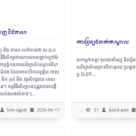
ំនាញ និងភាសា
ការប្រឡងពាក់កណ្តាល
នាញ និង ភាសា ហៅកាត់ថា ស.ជ.ភ
វិធីសិក្សាភាសាបរទេសថ្នាក់ក្រៅម៉
សកម្មភាពខ្លះៗរបស់សិស្ស និស្សិត
ុទ្ធិកសាកលវិទ្យាល័យព្រះសីហ
លវិទ្យាល័យព្រះសីហនុរាជ ប្រឡ
បាត់ដំបង ដែលមានបើកបង្រៀន ភាស
គ្គ SLEP....
ចិន កូរ៉េ និង វគ្គសិក្សារយៈពេល
ត។ កម្មវិធីសិក្សានេះត្រូវបានបង្កើ
គោលបំណងសំខាន់ៗ…
ហែម វណ្ណដា
2026-06-17
31
ភុំឈន់​ តុលា