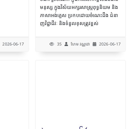
មនុស្ស ក្នុងវិស័យអក្សរសាស្រ្តពុទ្ធនិយម​ និង
ភាសាអង់គ្លេស ប្រកបដោយចំណេះដឹង ជំនា
ញវិជ្ជាជីវៈ និងទំនួលខុសត្រូវខ្ពស់
2026-06-17
35
ហែម វណ្ណដា
2026-06-17