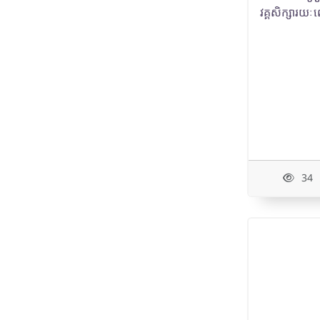
វគ្គសិក្សារយៈ
34