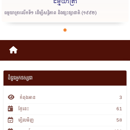
ធម្មយាត្រា
ធម្មយាត្រាលើកទី១ ដើម្បីសន្ដិភាព និងផ្សះផ្សាជាតិ (១៩៩២)
ចំនួនអ្នកទស្សនា
កំពុងអាន
3
ថ្ងែនេះ
61
ម្សិលមិញ
58