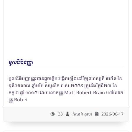
មូលនិធិបញ្ញា
មូលនិធិបញ្ញាត្រូវបានផ្តួចផ្តើមបង្កើតឡើងនៅថ្ងៃព្រហស្បតិ៍ ៨កើត ខែ
ទុតិយាសាឍ ឆ្នាំមមែ សប្តស័ក ព.ស.២៥៥៩ ត្រូវនឹងថ្ងៃទី២៣ ខែ
កក្កដា ឆ្នាំ២០១៥ ដោយលោកគ្រូ Matt Robert Brain ហៅលោក
គ្រូ Bob ។
33
ភុំឈន់​ តុលា
2026-06-17