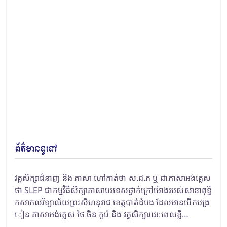
ព័ត៌មានទូទៅ
វគ្គសិក្សាជំនាញ និង ភាសា ហៅកាត់ថា ស.ជ.ភ ឬ ជាភាសាអង់គ្លេស
ថា SLEP ជាកម្មវិធីសិក្សាភាសាបរទេសថ្នាក់ក្រៅម៉ោងរបស់សាខាពុទ្ធិ
កសាកលវិទ្យាល័យព្រះសីហនុរាជ ខេត្តបាត់ដំបង ដែលមានបើកបង្រ
ៀន ភាសាអង់គ្លេស ថៃ ចិន កូរ៉េ និង វគ្គសិក្សារយៈពេលខ្លី…