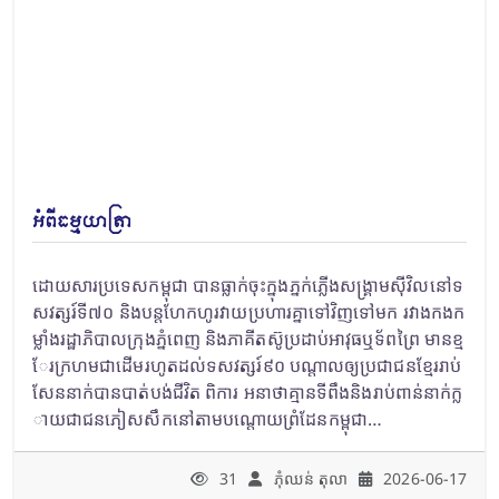
អំពីធម្មយាត្រា
ដោយសារប្រទេសកម្ពុជា បានធ្លាក់ចុះក្នុងភ្នក់ភ្លើងសង្រ្គាមស៊ីវិលនៅទ
សវត្សរ៍ទី៧០ និងបន្ដហែកហូរវាយប្រហារគ្នាទៅវិញទៅមក រវាងកងក
ម្លាំងរដ្ឋាភិបាលក្រុងភ្នំពេញ និងភាគីតស៊ូប្រដាប់អាវុធឬទ័ពព្រៃ មានខ្ម
ែរក្រហមជាដើមរហូតដល់ទសវត្សរ៍៩០ បណ្ដាលឲ្យប្រជាជនខ្មែររាប់
សែននាក់បានបាត់បង់ជីវិត ពិការ អនាថាគ្មានទីពឹងនិងរាប់ពាន់នាក់ក្ល
ាយជាជនភៀសសឹកនៅតាមបណ្ដោយព្រំដែនកម្ពុជា…
31
ភុំឈន់​ តុលា
2026-06-17