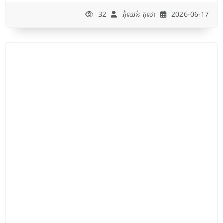
32
ភុំឈន់​ តុលា
2026-06-17