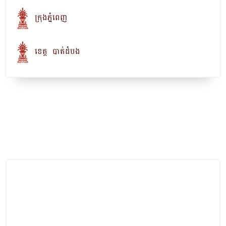
ក្រុងភ្នំពេញ
ខេត្ត បាត់ដំបង