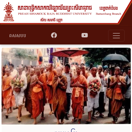
ពសសបប