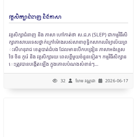
វគ្គសិក្សាជំនាញ និងភាសា
វគ្គសិក្សាជំនាញ និង ភាសា ហៅកាត់ថា ស.ជ.ភ (SLEP) ជាកម្មវិធីសិ
ក្សាភាសាបរទេសថ្នាក់ក្រៅម៉ោងរបស់សាខាពុទ្ធិកសាកលវិទ្យាល័យព្រ
ះសីហនុរាជ ខេត្តបាត់ដំបង ដែលមានបើកបង្រៀន ភាសាអង់គ្លេស
ថៃ ចិន កូរ៉េ និង វគ្គសិក្សារយៈពេលខ្លីមួយចំនួនទៀត។ កម្មវិធីសិក្សាន
េះត្រូវបានបង្កើតឡើង ក្នុងគោលបំណងសំខាន់ៗ…
32
ហែម វណ្ណដា
2026-06-17