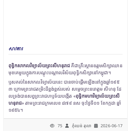
សាវតារ
ពុទ្ធិកសាកលវិទ្យាល័យព្រះសីហនុរាជ
គឺជាគ្រឹះស្ថានឧត្តមសិក្សាឈាន
មុខគេមួយក្នុងការបណ្តុះបណ្តាលវិស័យពុទ្ធិកសិក្សានៅកម្ពុជា។
ឫសគល់នៃសាកលវិទ្យាល័យនេះ បានចាប់ផ្តើមឡើងនៅក្នុងឆ្នាំ១៩៥
៣ ក្រោមព្រះរាជតម្រិះដ៏ខ្ពង់ខ្ពស់របស់ សម្តេចព្រះនរោត្តម សីហនុ ដែ
លទ្រង់បានសព្វព្រះរាជហឫទ័យបង្កើត «
ពុទ្ធិកមហាវិទ្យាល័យព្រះសី
ហនុរាជ
» តាមព្រះរាជក្រមលេខ ៨៧៩ នស ចុះថ្ងៃទី០១ ខែកក្កដា ឆ្នាំ
១៩៥៤។
75
ភុំឈន់​ តុលា
2026-06-17