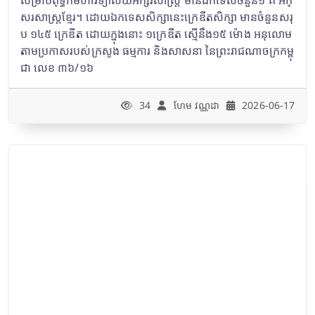
សរសាស្រ្តខ្មែរ។ ដោយឯកទេសសិក្សានេះក្រេឌីតសិក្សា មានចំនួនសរុ
ប ១៤៥ ក្រេឌីត ដោយក្នុងនោះ ១ក្រេឌីត ស្មើនឹង១៥ ម៉ោង អនុលោម
តាមប្រកាសរបស់ក្រសូង ធម្មការ និងសាសនា នៃព្រះរាជណាចក្រកម្ពុ
ជា លេខ ៣៦/១៦
34
ហែម វណ្ណដា
2026-06-17