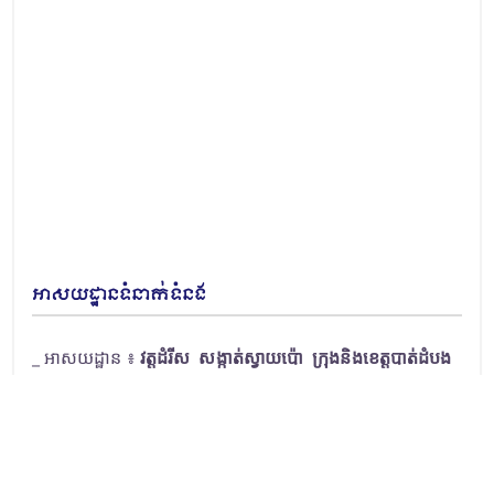
អាសយដ្ឋានទំនាក់ទំនង
_ អាសយដ្ឋាន ៖
វត្តដំរីស សង្កាត់ស្វាយប៉ោ ក្រុងនិងខេត្តបាត់ដំបង
_ ទូរស័ព្ទលេខ ៖
០១០ ៩៩៥ ៥១៩/ ០១១ ៩៩៥ ៥១៩/ ០៥៣ ៩៥២
៧៩៩
_ អ៊ីម៉ែល ៖
sbubb.edu@gmail.com