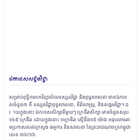
ឯកទេសសង្គមវិជ្ជា
សម្រាប់ពុទ្ធិកមហាវិទ្យាល័យទស្សនវិជ្ជា និងពុទ្ធសាសនា មានឯកទេ
សចំនួន៣ គឺ ទស្សនវិជ្ជាពុទ្ធសាសនា, នីតិសាស្រ្ត, និងសង្គមវិជ្ជា។ ដ
ោយក្នុងនោះ ឯកទេសសិក្សានីមួយៗ ក្រេឌីតសិក្សា មានចំនួនសរុប
១៤៥ ក្រេឌីត ដោយក្នុងនោះ ១ក្រេឌីត ស្មើនឹង១៥ ម៉ោង អនុលោមតា
មប្រកាសរបស់ក្រសួង ធម្មការ និងសាសនា នៃព្រះរាជណាចក្រកម្ពុជា
លេខ ៣៦/១៦