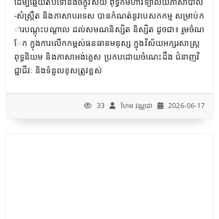
ដើម្បីឆ្លើយតបទៅនឹងចក្ខុវិស័យ ពុទ្ធិកមហាវិទ្យាល័យភាសាបាលី
-សំស្រ្កឹត និងភាសាបរទេស បានកំណត់នូវបេសកកម្ម សម្រាប់ក
ារបណ្តុះបណ្តាល ដល់សមណនិស្សិត និស្សិត ដូចជា៖ រួមចំណ
ែក ក្នុងការលើកកម្ពស់ធនធានមនុស្ស ក្នុងវិស័យអក្សរសាស្រ្ត
ពុទ្ធនិយម​ និងភាសាអង់គ្លេស ប្រកបដោយចំណេះដឹង ជំនាញវិ
ជ្ជាជីវៈ និងទំនួលខុសត្រូវខ្ពស់
33
ហែម វណ្ណដា
2026-06-17