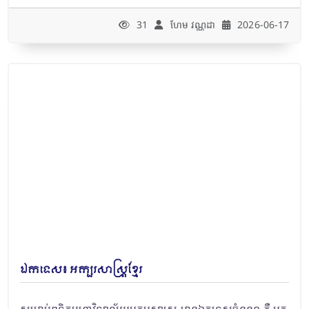
31
ហែម វណ្ណដា
2026-06-17
ឯកទេស៖ អក្សរសាស្រ្តខ្មែរ
សម្រាប់ពុទ្ធិកមហាវិទ្យាល័យអក្សរសាស្រ្ត មានឯកទេសចំនួន១ គឺ អក្