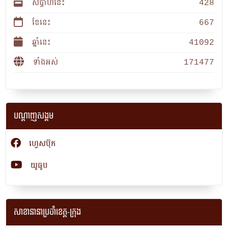
សប្តាហ៍នេះ
428
ខែនេះ
667
ឆ្នាំនេះ
41092
ទាំងអស់
171477
បណ្តាញសង្គម
ហ្វេសប៊ុក
យូធូប
សាខានានាប្រចាំខេត្ត​-ក្រុង