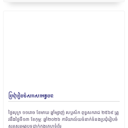
ប្រជុំរៀបចំសរសេរអត្ថបទ
ថ្ងៃសុក្រ ១១រោច ខែមាឃ ឆ្នាំម្សាញ់ សប្តស័ក ពុទ្ធសករាជ ២៥៦៩ ត្រូ
វនឹងថ្ងៃទី១៣ ខែកុម្ភៈ ឆ្នាំ២០២៦ ការិយាល៍យទំនាក់ទំនងប្រជុំរៀបចំ
សរសេរអត្ថបទដាក់ក្នុងគេហទំព័រ