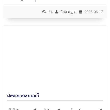
34
ហែម វណ្ណដា
2026-06-17
ឯកទេ៖ ភាសាបាលី