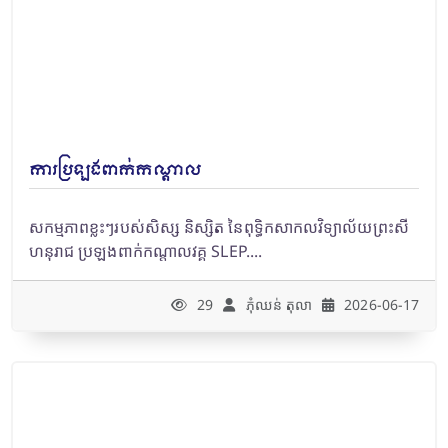
ការប្រឡងពាក់កណ្តាល
សកម្មភាពខ្លះៗរបស់សិស្ស និស្សិត នៃពុទ្ធិកសាកលវិទ្យាល័យព្រះសី
ហនុរាជ ប្រឡងពាក់កណ្តាលវគ្គ SLEP....
29
ភុំឈន់​ តុលា
2026-06-17