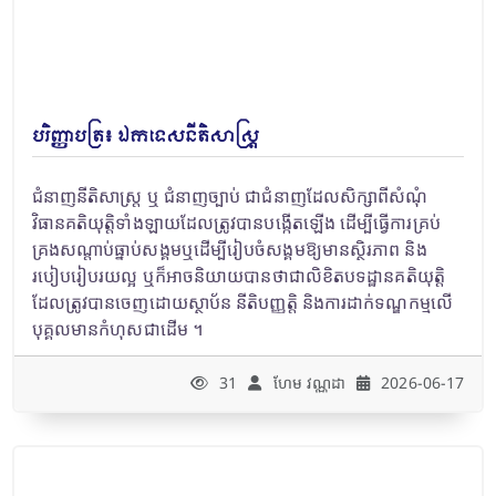
បរិញ្ញាបត្រ៖ ឯកទេសនីតិសាស្រ្ត
ជំនាញនីតិសាស្រ្ត ឬ ជំនាញច្បាប់ ជាជំនាញដែលសិក្សាពីសំណុំ
វិធានគតិយុត្តិទាំងឡាយដែលត្រូវបានបង្កើតឡើង ដើម្បីធ្វើការគ្រប់
គ្រងសណ្តាប់ធ្នាប់សង្គមឬដើម្បីរៀបចំសង្គមឱ្យមានស្ថិរភាព និង
របៀបរៀបរយល្អ ឬក៏អាចនិយាយបានថាជាលិខិតបទដ្ឋានគតិយុត្តិ
ដែលត្រូវបានចេញដោយស្ថាប័ន នីតិបញ្ញត្តិ និងការដាក់ទណ្ឌកម្មលើ
បុគ្គលមានកំហុសជាដើម ។
31
ហែម វណ្ណដា
2026-06-17