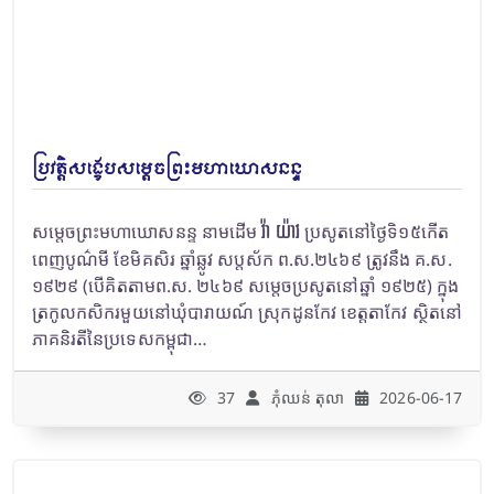
ប្រវត្តិសង្ខេបសម្តេចព្រះមហាឃោសនន្ទ
វ៉ា យ៉ាវ
សម្តេចព្រះមហាឃោសនន្ទ នាមដើម
ប្រសូតនៅថ្ងៃទិ១៥កើត
ពេញបូណ៌មី ខែមិគសិរ ឆ្នាំឆ្លូវ សប្តស័ក ព.ស.២៤៦៩ ត្រូវនឹង គ.ស.
១៩២៩ (បើគិតតាមព.ស. ២៤៦៩ សម្តេចប្រសូតនៅឆ្នាំ ១៩២៥) ក្នុង
ត្រកូលកសិករមួយនៅឃុំបារាយណ៍ ស្រុកដូនកែវ ខេត្តតាកែវ ស្ថិតនៅ
ភាគនិរតីនៃប្រទេសកម្ពុជា…
37
ភុំឈន់​ តុលា
2026-06-17